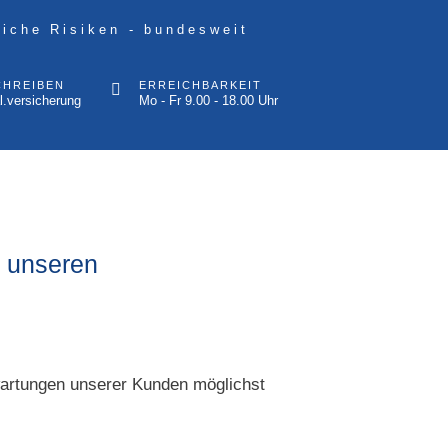
liche Risiken - bundesweit
CHREIBEN
ERREICHBARKEIT
l.versicherung
Mo - Fr 9.00 - 18.00 Uhr
e
s unseren
wartungen unserer Kunden möglichst