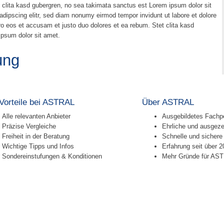
 clita kasd gubergren, no sea takimata sanctus est Lorem ipsum dolor sit
dipscing elitr, sed diam nonumy eirmod tempor invidunt ut labore et dolore
o eos et accusam et justo duo dolores et ea rebum. Stet clita kasd
psum dolor sit amet.
ung
 Vorteile bei ASTRAL
Über ASTRAL
Alle relevanten Anbieter
Ausgebildetes Fachp
Präzise Vergleiche
Ehrliche und ausgeze
Freiheit in der Beratung
Schnelle und sichere
Wichtige Tipps und Infos
Erfahrung seit über 2
Sondereinstufungen & Konditionen
Mehr Gründe für AS