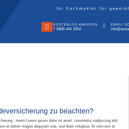
Ihr Fachmakler für gewerb
KOSTENLOS ANRUFEN
EMAIL S
T 0800 444 2004
info@astra
udeversicherung zu beachten?
herung...lorem Lorem ipsum dolor sit amet, consetetur sadipscing elitr,
re et dolore magna aliquyam erat, sed diam voluptua. At vero eos et