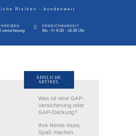
liche Risiken - bundesweit
CHREIBEN
ERREICHBARKEIT
l.versicherung
Mo - Fr 9.00 - 18.00 Uhr
ÄHNLICHE
ARTIKEL
Was ist eine GAP-
Versicherung oder
GAP-Deckung?
Ihre Rente muss
Spaß machen