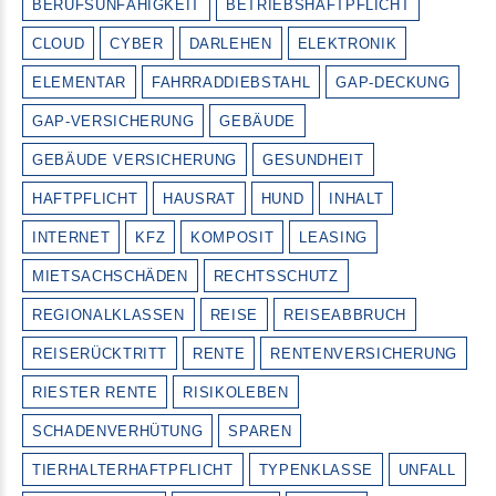
BERUFSUNFÄHIGKEIT
BETRIEBSHAFTPFLICHT
CLOUD
CYBER
DARLEHEN
ELEKTRONIK
ELEMENTAR
FAHRRADDIEBSTAHL
GAP-DECKUNG
GAP-VERSICHERUNG
GEBÄUDE
GEBÄUDE VERSICHERUNG
GESUNDHEIT
HAFTPFLICHT
HAUSRAT
HUND
INHALT
INTERNET
KFZ
KOMPOSIT
LEASING
MIETSACHSCHÄDEN
RECHTSSCHUTZ
REGIONALKLASSEN
REISE
REISEABBRUCH
REISERÜCKTRITT
RENTE
RENTENVERSICHERUNG
RIESTER RENTE
RISIKOLEBEN
SCHADENVERHÜTUNG
SPAREN
TIERHALTERHAFTPFLICHT
TYPENKLASSE
UNFALL